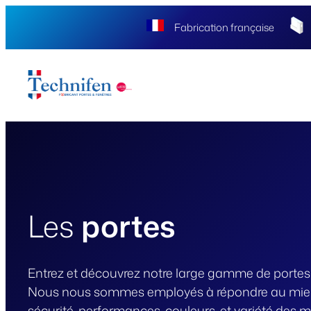
Aller
Fabrication française
au
contenu
Les
portes
Entrez et découvrez notre large gamme de portes 
Nous nous sommes employés à répondre au mieux 
sécurité, performances, couleurs, et variété des 