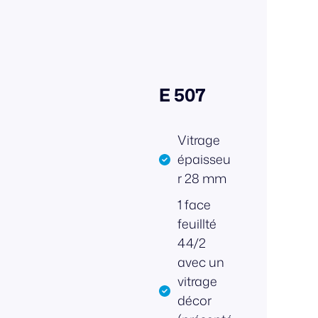
E 507
Vitrage
épaisseu
r 28 mm
1 face
feuillté
44/2
avec un
vitrage
décor