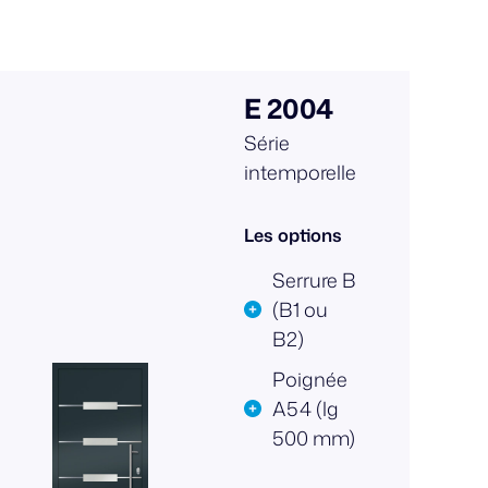
E 2004
Série
intemporelle
Les options
Serrure B
(B1 ou
B2)
Poignée
A54 (lg
500 mm)