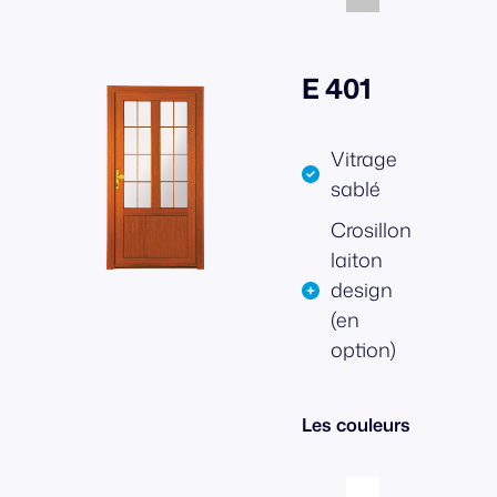
E 401
Vitrage
sablé
Crosillon
laiton
design
(en
option)
Les couleurs