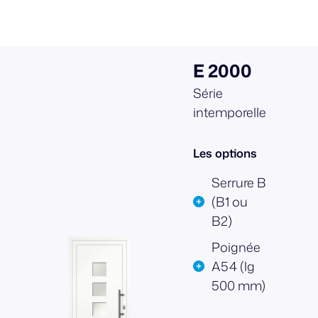
E 2000
Série
intemporelle
Les options
Serrure B
(B1 ou
B2)
Poignée
A54 (lg
500 mm)