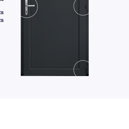
ts
ts