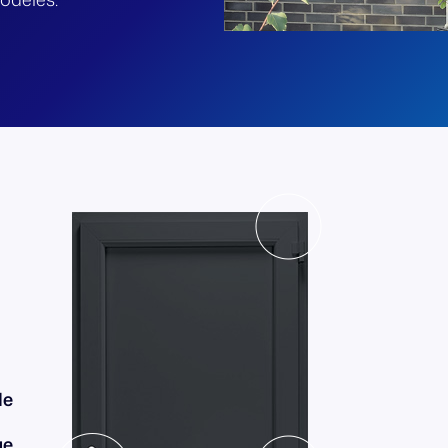
le
ue