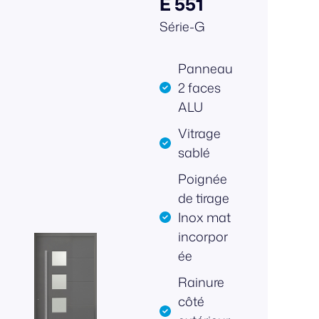
E 551
Série-G
Panneau
2 faces
ALU
Vitrage
sablé
Poignée
de tirage
Inox mat
incorpor
ée
Rainure
côté