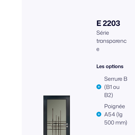
E 2203
Série
transparenc
e
Les options
Serrure B
(B1 ou
B2)
Poignée
A54 (lg
500 mm)