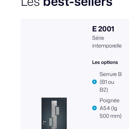
Les
best-sellers
E 2001
Série
intemporelle
Les options
Serrure B
(B1 ou
B2)
Poignée
A54 (lg
500 mm)